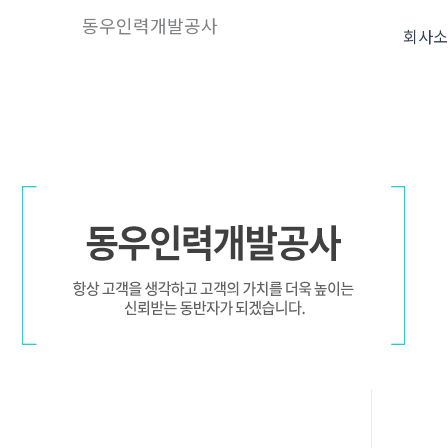
콘
동우인력개발공사
회사
텐
츠
로
건
너
뛰
기