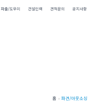
파출/도우미
건설인력
견적문의
공지사항
홈
파견/아웃소싱