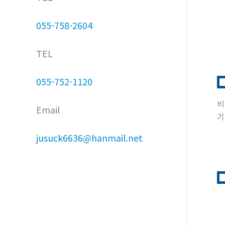
055-758-2604
TEL
055-752-1120
비
Email
기
jusuck6636@hanmail.net