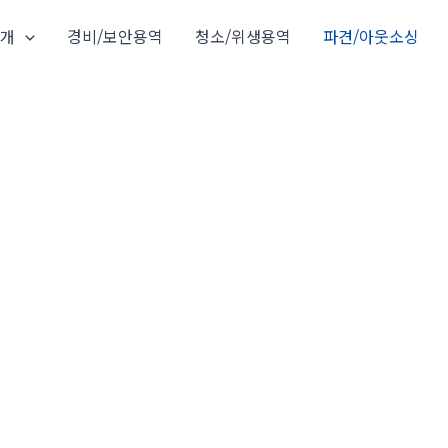
소개
경비/보안용역
청소/위생용역
파견/아웃소싱