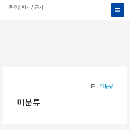
콘
동우인력개발공사
텐
츠
로
건
너
뛰
기
홈
미분류
미분류